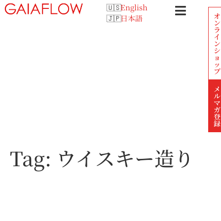
English
オ
日本語
ン
ラ
イ
ン
シ
ョ
ッ
プ
メ
ル
マ
ガ
登
録
Tag:
ウイスキー造り