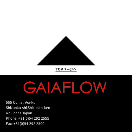
555 Ochiai, Aoi-ku,
Shizuoka-shi,Shizuoka-ken
421 2223 Japan
Phone: +81(0)54 292 2555
Fax: +81(0)54 292 2500