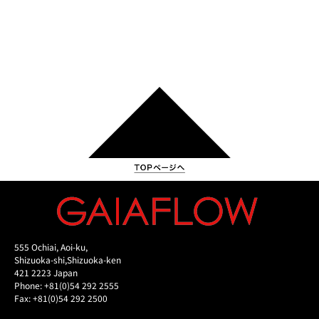
555 Ochiai, Aoi-ku,
Shizuoka-shi,Shizuoka-ken
421 2223 Japan
Phone: +81(0)54 292 2555
Fax: +81(0)54 292 2500