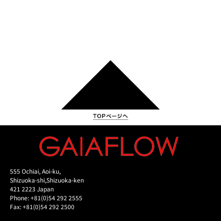
555 Ochiai, Aoi-ku,
Shizuoka-shi,Shizuoka-ken
421 2223 Japan
Phone: +81(0)54 292 2555
Fax: +81(0)54 292 2500