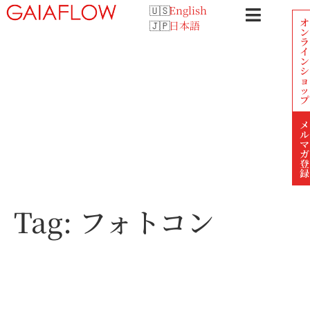
English
オ
日本語
ン
ラ
イ
ン
シ
ョ
ッ
プ
メ
ル
マ
ガ
登
録
Tag:
フォトコン