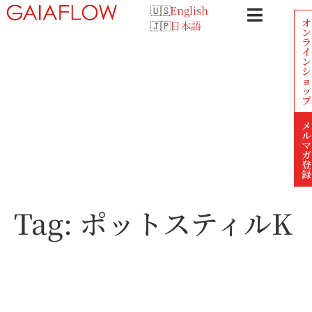
English
オ
日本語
ン
ラ
イ
ン
シ
ョ
ッ
プ
メ
ル
マ
ガ
登
録
Tag:
ポットスティルK