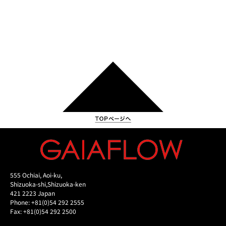
555 Ochiai, Aoi-ku,
Shizuoka-shi,Shizuoka-ken
421 2223 Japan
Phone: +81(0)54 292 2555
Fax: +81(0)54 292 2500