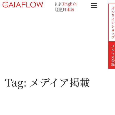
English
オ
日本語
ン
ラ
イ
ン
シ
ョ
ッ
プ
メ
ル
マ
ガ
登
録
Tag:
メデイア掲載