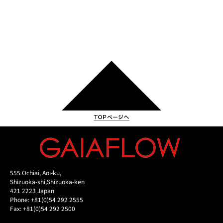
555 Ochiai, Aoi-ku,
Shizuoka-shi,Shizuoka-ken
421 2223 Japan
Phone: +81(0)54 292 2555
Fax: +81(0)54 292 2500