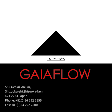
555 Ochiai, Aoi-ku,
Shizuoka-shi,Shizuoka-ken
421 2223 Japan
Phone: +81(0)54 292 2555
Fax: +81(0)54 292 2500