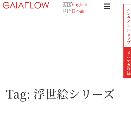
English
オ
日本語
ン
ラ
イ
ン
シ
ョ
ッ
プ
メ
ル
マ
ガ
登
録
Tag:
浮世絵シリーズ