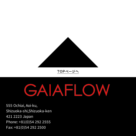
555 Ochiai, Aoi-ku,
Shizuoka-shi,Shizuoka-ken
421 2223 Japan
Phone: +81(0)54 292 2555
Fax: +81(0)54 292 2500