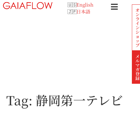
English
オ
日本語
ン
ラ
イ
ン
シ
ョ
ッ
プ
メ
ル
マ
ガ
登
録
Tag:
静岡第一テレビ