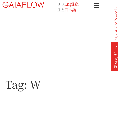
English
オ
日本語
ン
ラ
イ
ン
シ
ョ
ッ
プ
メ
ル
マ
ガ
登
録
Tag:
Ｗ