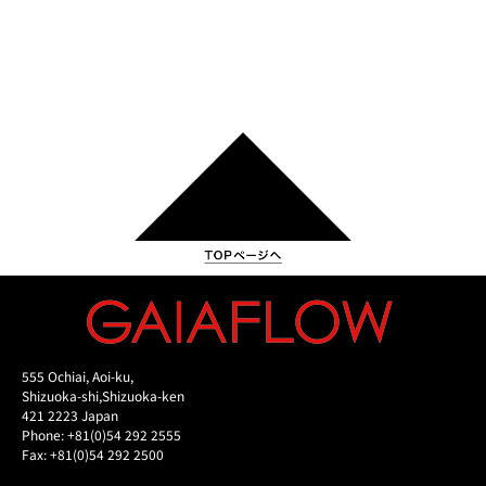
555 Ochiai, Aoi-ku,
Shizuoka-shi,Shizuoka-ken
421 2223 Japan
Phone: +81(0)54 292 2555
Fax: +81(0)54 292 2500