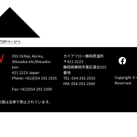
555 Ochiai, Aoi-ku,
ガイアフロー静岡蒸溜所
Shizuoka-shi,Shizuoka-
〒421-2223
ken
静岡県静岡市葵区落合555
421 2223 Japan
番地
Copyright © 
Phone: +81(0)54 292 2555
TEL: 054-292-2555
Reserved.
FAX: 054-292-2500
Fax: +81(0)54 292 2500
飲酒は法律で禁止されています。