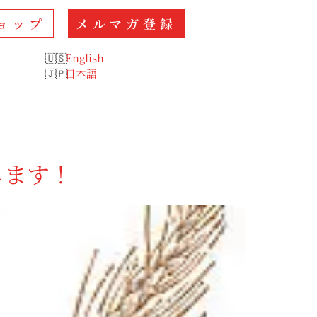
ョップ
メルマガ登録
English
日本語
します！