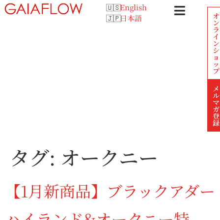
English
オ
日本語
ン
ラ
イ
ン
シ
ョ
ッ
プ
メ
ル
マ
ガ
登
録
タグ:
オークニー
【1月新商品】ブラックアダー
ハイランド&オークニー特