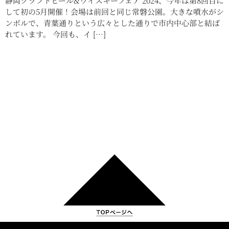
静岡クラフトビール&ウイスキーフェア 2024、今年は第8回目に
して初の5月開催！会場は前回と同じ常磐公園。大きな噴水がシ
ンボルで、青葉通りという広々とした通りで市内中心部と結ば
れています。 今回も、イ […]