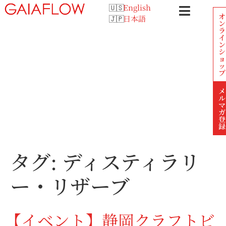
English
オ
日本語
ン
ラ
イ
ン
シ
ョ
ッ
プ
メ
ル
マ
ガ
登
録
タグ:
ディスティラリ
ー・リザーブ
【イベント】静岡クラフトビ