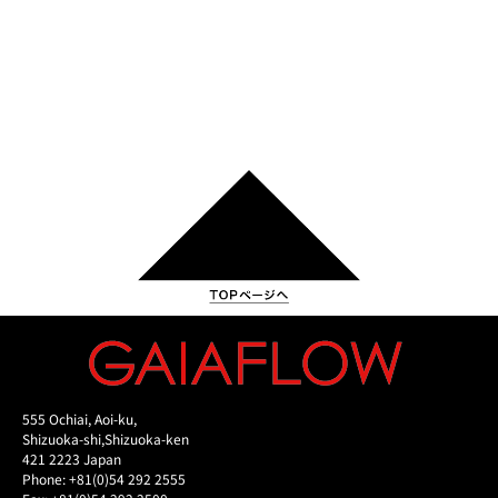
555 Ochiai, Aoi-ku,
Shizuoka-shi,Shizuoka-ken
421 2223 Japan
Phone: +81(0)54 292 2555