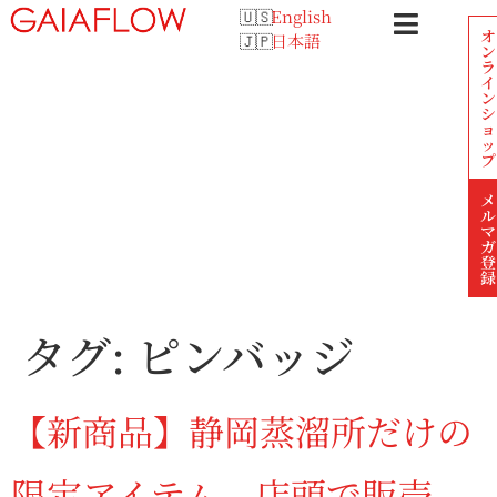
English
オ
日本語
ン
ラ
イ
ン
シ
ョ
ッ
プ
メ
ル
マ
ガ
登
録
タグ:
ピンバッジ
【新商品】静岡蒸溜所だけの
限定アイテム、店頭で販売