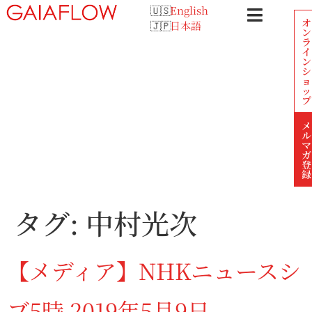
English
オ
日本語
ン
ラ
イ
ン
シ
ョ
ッ
プ
メ
ル
マ
ガ
登
録
タグ:
中村光次
【メディア】NHKニュースシ
ブ5時 2019年5月9日