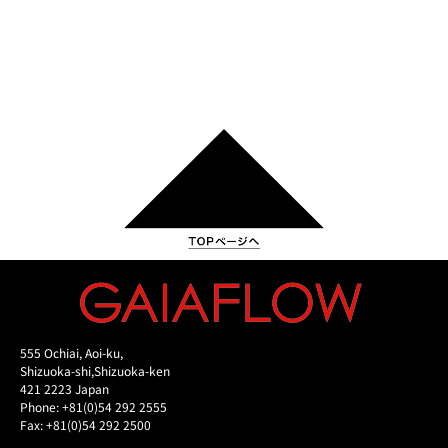
555 Ochiai, Aoi-ku,
Shizuoka-shi,Shizuoka-ken
421 2223 Japan
Phone: +81(0)54 292 2555
Fax: +81(0)54 292 2500