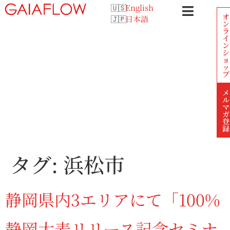
English
オ
日本語
ン
ラ
イ
ン
シ
ョ
ッ
プ
メ
ル
マ
ガ
登
録
タグ:
浜松市
静岡県内3エリアにて「100%
静岡大麦リリース記念セミナ