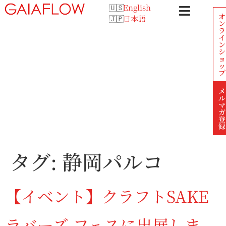
English
オ
日本語
ン
ラ
イ
ン
シ
ョ
ッ
プ
メ
ル
マ
ガ
登
録
タグ:
静岡パルコ
【イベント】クラフトSAKE
ラバーズ フェスに出展しま