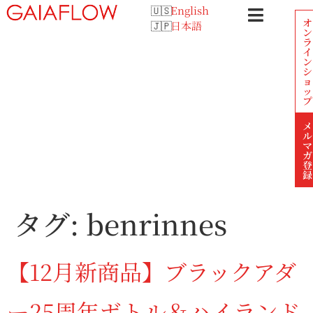
English
オ
日本語
ン
ラ
イ
ン
シ
ョ
ッ
プ
メ
ル
マ
ガ
登
録
タグ:
benrinnes
【12月新商品】ブラックアダ
ー25周年ボトル＆ハイランド