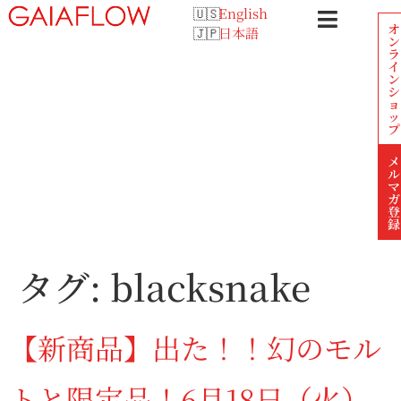
English
オ
日本語
ン
ラ
イ
ン
シ
ョ
ッ
プ
メ
ル
マ
ガ
登
録
タグ:
blacksnake
【新商品】出た！！幻のモル
トと限定品！6月18日（火）