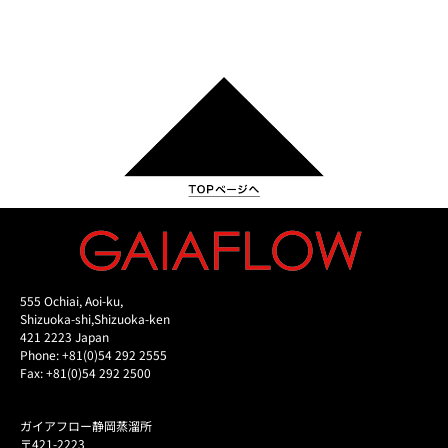
555 Ochiai, Aoi-ku,
Shizuoka-shi,Shizuoka-ken
421 2223 Japan
Phone: +81(0)54 292 2555
Fax: +81(0)54 292 2500
ガイアフロー静岡蒸溜所
〒421-2223