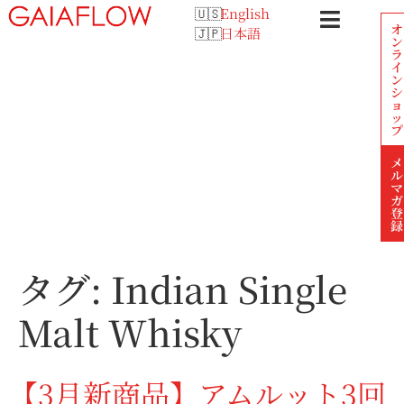
English
オ
日本語
ン
ラ
イ
ン
シ
ョ
ッ
プ
メ
ル
マ
ガ
登
録
タグ:
Indian Single
Malt Whisky
【3月新商品】アムルット3回