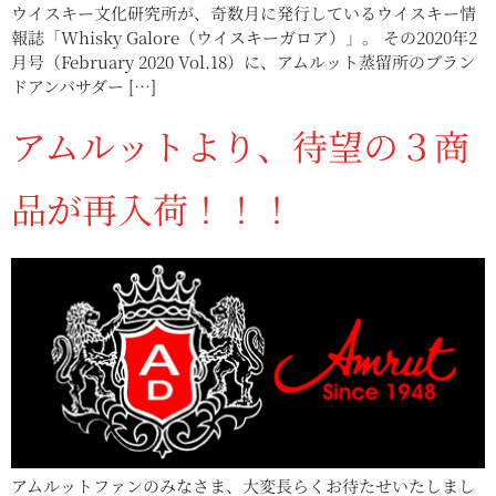
ウイスキー文化研究所が、奇数月に発行しているウイスキー情
報誌「Whisky Galore（ウイスキーガロア）」。 その2020年2
月号（February 2020 Vol.18）に、アムルット蒸留所のブラン
ドアンバサダー […]
アムルットより、待望の３商
品が再入荷！！！
アムルットファンのみなさま、大変長らくお待たせいたしまし