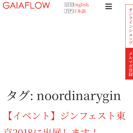
English
オ
日本語
ン
ラ
イ
ン
シ
ョ
ッ
プ
メ
ル
マ
ガ
登
録
タグ:
noordinarygin
【イベント】ジンフェスト東
京2018に出展します！