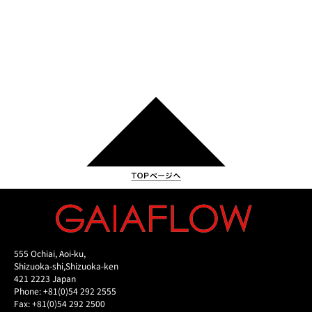
555 Ochiai, Aoi-ku,
Shizuoka-shi,Shizuoka-ken
421 2223 Japan
Phone: +81(0)54 292 2555
Fax: +81(0)54 292 2500