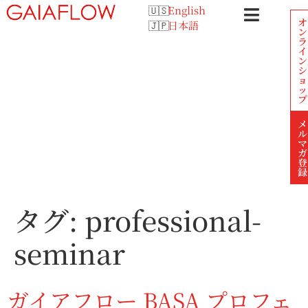
English
オ
日本語
ン
ラ
イ
ン
シ
ョ
ッ
プ
メ
ル
マ
ガ
登
録
タグ:
professional-
seminar
ガイアフロー BASA プロフェ