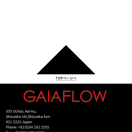
555 Ochiai, Aoi-ku,
Shizuoka-shi,Shizuoka-ken
421 2223 Japan
Phone: +81(0)54 292 2555