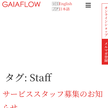
English
オ
日本語
ン
ラ
イ
ン
シ
ョ
ッ
プ
メ
ル
マ
ガ
登
録
タグ:
Staff
サービススタッフ募集のお知
らせ