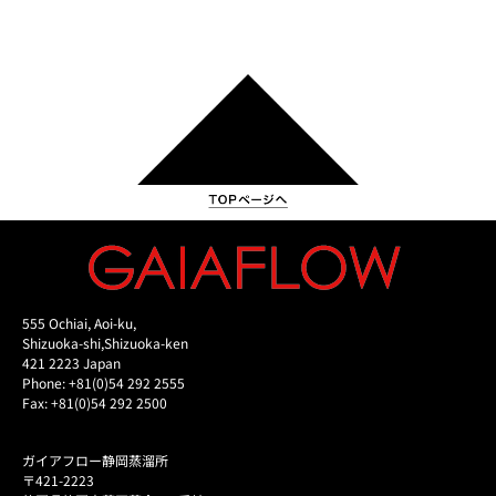
555 Ochiai, Aoi-ku,
Shizuoka-shi,Shizuoka-ken
421 2223 Japan
Phone: +81(0)54 292 2555
Fax: +81(0)54 292 2500
ガイアフロー静岡蒸溜所
〒421-2223