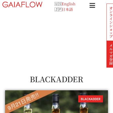
English
オ
日本語
ン
ラ
イ
ン
シ
ョ
ッ
プ
メ
ル
マ
ガ
登
録
BLACKADDER
BLACKADDER