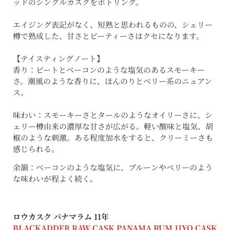
ッドのシングルカスクをボトリング。
エイジング表記がなく、短熟と思われるものの、シェリー
樽で熟成した、甘さとピーティーさはクセになります。
【テイスティングノート】
香り：ピートとベーコンのような塩気のあるスモーキー
さ。潮風のような香りに、ほんのりとベリー系のニュアン
ス。
味わい：スモーキーさとタールのようなオイリーさに、シ
ェリー樽由来の濃厚な甘さが広がる。軽い酸味と塩気、胡
椒のような刺激。ある程度加水をすると、クリーミーさも
感じられる。
余韻：ベーコンのような塩気に、プルーンやベリーのよう
な味わいが程よく続く。
ロウカスク パナマラム 11年
BLACKADDER RAW CASK PANAMA RUM 11YO CASK