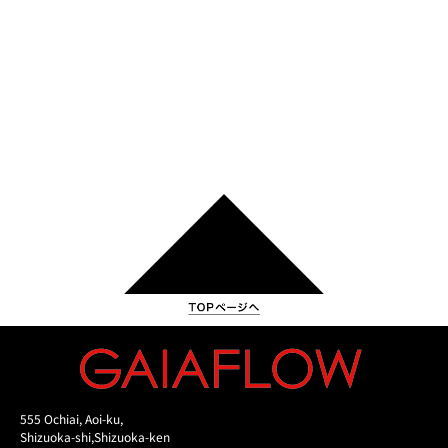
555 Ochiai, Aoi-ku,
Shizuoka-shi,Shizuoka-ken