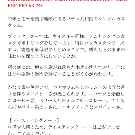
REF:PR3 63.2%
中米と南米を結ぶ地峡にあるパナマ共和国のシングルカス
クラム。
ブラックアダーでは、ウイスキー同様、ラムもシングルカ
スクでボトリングをしています。特にロウカスクシリーズ
では、濾過を最低限にとどめることで、樽出しそのままの
味わいを保つようにしているとか。
瓶の底には、樽から剥がれ落ちた木片が沈んでおり、他に
はない濾過の過程を経ていることがうかがわれます。
かなり濃い色合いで、パナマラムらしいミントのような香
りを伴うスパイシーさが感じられます。ココナツと焙煎し
たコーヒー豆、ベリー入りのミルクチョコレート。さくら
んぼやベリー系の甘さに、エキゾチックなスパイシーさ。
【テイスティングノート】
＊僅少入荷のため、テイスティングノートはございませ
ん。ご了承ください。