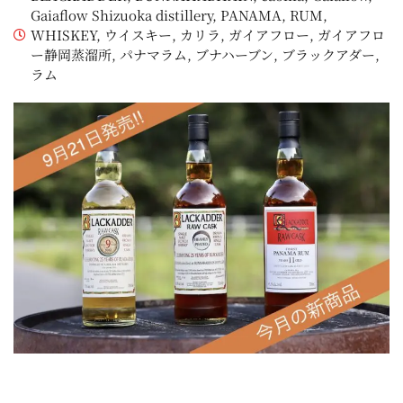
Gaiaflow Shizuoka distillery
,
PANAMA
,
RUM
,
WHISKEY
,
ウイスキー
,
カリラ
,
ガイアフロー
,
ガイアフロ
ー静岡蒸溜所
,
パナマラム
,
ブナハーブン
,
ブラックアダー
,
ラム