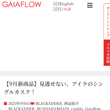
English
オ
日本語
ン
ラ
イ
ン
シ
ョ
ッ
プ
メ
ル
マ
ガ
登
録
【9月新商品】見逃せない、アイラのシン
グルカスク！
2021年9月6日
BLACKADDER
,
商品紹介
BLACKADDER
,
BUNNAHABHAIN
,
caolila
,
Gaiaflow
,