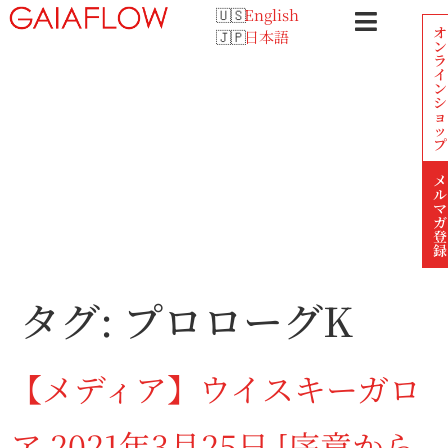
English
オ
日本語
ン
ラ
イ
ン
シ
ョ
ッ
プ
メ
ル
マ
ガ
登
録
タグ:
プロローグK
【メディア】ウイスキーガロ
ア 2021年3月25日 [序章から