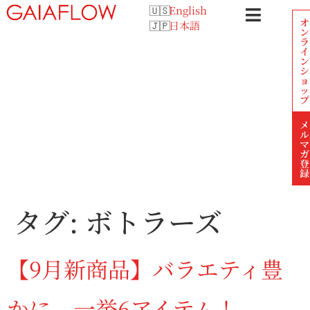
English
オ
日本語
ン
ラ
イ
ン
シ
ョ
ッ
プ
メ
ル
マ
ガ
登
録
タグ:
ボトラーズ
【9月新商品】バラエティ豊
かに、一挙6アイテム！