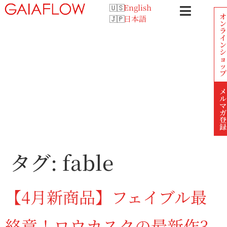
English
オ
日本語
ン
ラ
イ
ン
シ
ョ
ッ
プ
メ
ル
マ
ガ
登
録
タグ:
fable
【4月新商品】フェイブル最
終章！ロウカスクの最新作3