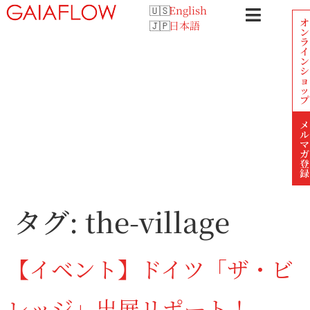
English
オ
日本語
ン
ラ
イ
ン
シ
ョ
ッ
プ
メ
ル
マ
ガ
登
録
タグ:
the-village
【イベント】ドイツ「ザ・ビ
レッジ」出展リポート！