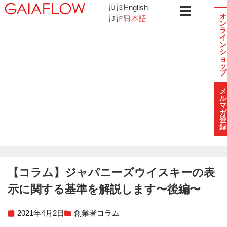
English
オ
日本語
ン
ラ
イ
ン
シ
ョ
ッ
プ
メ
ル
マ
ガ
登
録
【コラム】ジャパニーズウイスキーの表
示に関する基準を解説します〜後編〜
2021年4月2日
創業者コラム