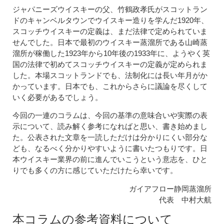
ジャパニーズウイスキーの父、竹鶴政孝氏がスコットラン
ドのキャンベルタウンでウイスキー造りを学んだ1920年、
スコッチウイスキーの定義は、まだ法律で定められていま
せんでした。日本で最初のウイスキー蒸溜所である山崎蒸
溜所が稼働した1923年から10年後の1933年に、ようやく英
国の法律で初めてスコッチウイスキーの定義が定められま
した。本場スコットランドでも、法制化には長い年月がか
かっています。日本でも、これからさらに議論を尽くして
いく必要があるでしょう。
今回の一連のコラムは、今回の基準の意味合いや実際の表
示について、読み解く参考になればと思い、書き始めまし
た。公表された文章を一読しただけは分かりにくい部分な
ども、なるべく分かりやすいように書いたつもりです。日
本ウイスキー業界の前に進んでいこうという意志を、ひと
りでも多くの方に感じていただけたら幸いです。
ガイアフロー静岡蒸溜所
代表 中村大航
本コラムの参考資料について