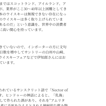
まではスコットランド、アイルランド、ア
、業界がここ30～40年以上困難としてき
本のウイスキーは無視できない存在になっ
のウイスキーは多く取り上げられていま
あるのだ」という意識を、世界中の消費者
に高い関心を持っています。
きていないので、インポーターの方に文句
在日数を増やしてサントリーの白州や山崎、
ウイスキーフェアなどで伊知郎さんにはお
ています。
ているサンスクリット語で「Nector of
します。ヒンドゥーの神話によると、「乳海」
拌して作られた酒があり、それを“アムリタ
む者に不死を与えるとされる神秘的な飲み物