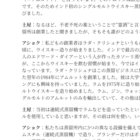
です。そのためインド初のシングルモルトウイスキー蒸
びました。
土屋
：なるほど、不老不死の薬ということで“霊酒”と言
留所は創業したと聞きましたが、そもそも誰がどのよう
アショク
：私どもの創業者はラダ・クリシュナというも
頃に、ウイスキー造りが始まりました。インドで最古の蒸
人のエドワード・ダイアーという人が作ったカソーリ蒸
が、ここからウイスキーを飲む習慣が始まり、今ではイ
なっています。ラダ・クリシュナはこの蒸留ビジネスに
た翌年の1984年にアムルットを創業しました。彼は大
ングにも興味を持っていました。ラムを1975年に造り始め
ルトウイスキーを造り始めました。ラム、ジン、ウォッ
グルモルトのアムルットのみを輸出していて、その他は
土屋
：当初は連続式蒸留機でラムなどを造っていたとい
ルを使用していると思いますが、その前は何を使い、い
アショク
：私たちは蒸留所内に3つの異なる設備を備え
ムスチル（連続式蒸留機）で造り、ブランデーだけはポ