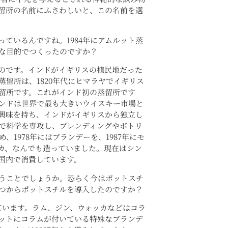
留所の名前にふさわしいと、この名前を選
っているんですね。1984年にアムルット蒸
な目的でつくったのですか？
のです。インドがイギリスの植民地だった
留所は、1820年代にヒマラヤでイギリス
留所です。これがインド初の蒸留所です
ンドは世界で最も大きいウイスキー市場と
興味を持ち、インドがイギリスから独立し
学で科学を専攻し、ブレンディングやボトリ
、1978年にはブランデーを、1987年にモ
カ、なんでも造っていました。現在はシン
国内で消費しています。
うことでしょうか。恐らく今はポットスチ
つからポットスチルを導入したのですか？
ています。ラム、ジン、ウォッカなどはコラ
ットにコラムが付いている特殊なブランデ