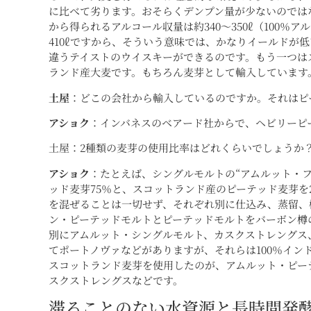
に比べて劣ります。おそらくデンプン量が少ないのでは
から得られるアルコール収量は約340～350ℓ（100
410ℓですから、そういう意味では、かなりイールドが
違うテイストのウイスキーができるのです。もう一つは
ランド産大麦です。もちろん麦芽として輸入しています
土屋
：どこの会社から輸入しているのですか。それはピ
アショク
：インバネスのベアード社からで、ヘビリーピ
土屋：2種類の麦芽の使用比率はどれくらいでしょうか
アショク
：たとえば、シングルモルトの“アムルット・
ッド麦芽75％と、スコットランド産のピーテッド麦芽を
を混ぜることは一切せず、それぞれ別に仕込み、蒸留、
ン・ピーテッドモルトとピーテッドモルトをバーボン樽
別にアムルット・シングルモルト、カスクストレングス
てポートノヴァなどがありますが、それらは100％インド
スコットランド麦芽を使用したのが、アムルット・ピー
スクストレングスなどです。
滞ることのない水資源と長時間発