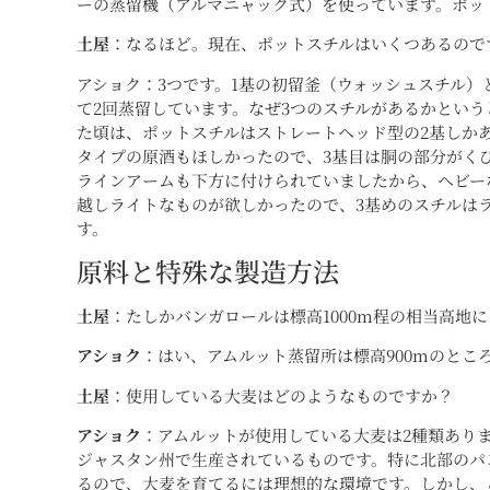
ーの蒸留機（アルマニャック式）を使っています。ポット
土屋
：なるほど。現在、ポットスチルはいくつあるので
アショク：3つです。1基の初留釜（ウォッシュスチル）
て2回蒸留しています。なぜ3つのスチルがあるかとい
た頃は、ポットスチルはストレートヘッド型の2基しか
タイプの原酒もほしかったので、3基目は胴の部分がく
ラインアームも下方に付けられていましたから、ヘビー
越しライトなものが欲しかったので、3基めのスチルは
す。
原料と特殊な製造方法
土屋
：たしかバンガロールは標高1000m程の相当高地
アショク
：はい、アムルット蒸留所は標高900mのとこ
土屋
：使用している大麦はどのようなものですか？
アショク
：アムルットが使用している大麦は2種類あり
ジャスタン州で生産されているものです。特に北部のパ
るので、大麦を育てるには理想的な環境です。しかし、