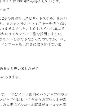
スチルは1987年から導入しています。
すか？
と2基の再留釜（スピリットスチル）を用い
うと、もともとモルトウイスキーを造り始め
ありませんでした。しかしもう少し異なる
びれたランタンヘッド型を採用しました。
なモルトしかできなかったのですが、申し
ラインアームも上向きに取り付けていま
にあるかと思いましたが？
ろにあります。
ます。一つはインド国内のパンジャブ州やラ
ンジャブ州はヒマラヤからの雪解け水があ
この大麦はアルコール収量がヨーロッパ産