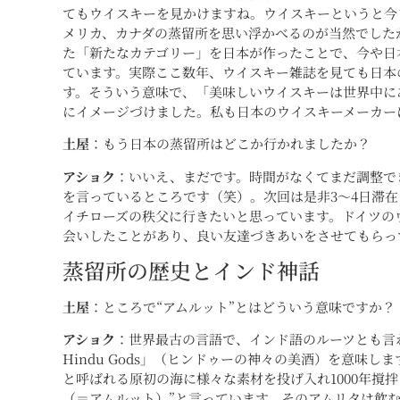
てもウイスキーを見かけますね。ウイスキーというと今
メリカ、カナダの蒸留所を思い浮かべるのが当然でしたが
た「新たなカテゴリー」を日本が作ったことで、今や日
ています。実際ここ数年、ウイスキー雑誌を見ても日本
す。そういう意味で、「美味しいウイスキーは世界中に
にイメージづけました。私も日本のウイスキーメーカー
土屋
：もう日本の蒸留所はどこか行かれましたか？
アショク
：いいえ、まだです。時間がなくてまだ調整で
を言っているところです（笑）。次回は是非3～4日滞
イチローズの秩父に行きたいと思っています。ドイツの
会いしたことがあり、良い友達づきあいをさせてもらっ
蒸留所の歴史とインド神話
土屋
：ところで“アムルット”とはどういう意味ですか？
アショク
：世界最古の言語で、インド語のルーツとも言われ
Hindu Gods」（ヒンドゥーの神々の美酒）を意味
と呼ばれる原初の海に様々な素材を投げ入れ1000年撹
（＝アムルット）”と言っています。そのアムリタは飲