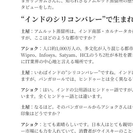
ョカリンガムさんに、知られざるアムルット蒸留所の歴
タビューをした。
“インドのシリコンバレー”で生ま
土屋
：アムルット蒸留所は、インド南部・カルナータカ
すが、ここはどのような都市ですか？
アショク
：人口約1,000万人の、多文化が入り混じる都市
Wipro、Infosys、Satyam、HCLのうち2社が
にIT業界の中心地と言える場所です。
土屋
：いわばインドの“シリコンバレー”ですね。インド
ますが、バンガロールでは、ヒンドゥーとは全く異なる
アショク
：はい。インドの公用語はヒンドゥー語ですが
います。全くヒンドゥー語とは違います。
土屋
：なるほど。そのバンガロールからアショクさんは
印象はどうですか？
アショク
：とても素晴らしいです。日本人はとても親切
ー市場にも力を入れていて、消費者がウイスキーのこと