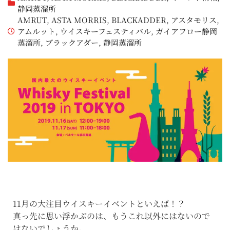
静岡蒸溜所
AMRUT
,
ASTA MORRIS
,
BLACKADDER
,
アスタモリス
,
アムルット
,
ウイスキーフェスティバル
,
ガイアフロー静岡
蒸溜所
,
ブラックアダー
,
静岡蒸溜所
11月の大注目ウイスキーイベントといえば！？
真っ先に思い浮かぶのは、もうこれ以外にはないので
はないでしょうか。