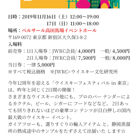
日時：2019年11月16日（土）12:00〜19:00
17日（日）11:00〜18:00
場所：
ベルサール高田馬場イベントホール
〒169-0072 東京都 新宿区大久保3-8-2
入場料
前売券：1日入場券：JWRC会員/
4,000円
一般/
4,500円
2日入場券：JWRC会員/
7,500円
一般/
8,000円
当日券：一律
5,000円
※すべて税込価格 ※JWRC=ウイスキー文化研究所
今年12周年を迎える「ウイスキーフェスティバル in 東京」
は、昨年と同じく2日間の開催！
さまざまなウイスキーの他にも、プロのバー テンダーによ
るカクテル、ビール、シガーに フードなどなど。 2日あっ
ても回りきれないほどの豪華コン テンツが目白押しの国内
最大級のウイスキー イベント。
ガイアフローも、選りすぐりの輸入アイテム と、静岡蒸溜
所の熟成途中のサンプルをたずさえて出展いた します☆