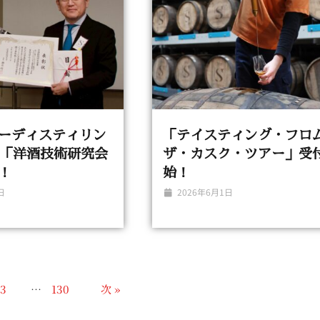
ーディスティリン
「テイスティング・フロ
回「洋酒技術研究会
ザ・カスク・ツアー」受
！
始！
日
2026年6月1日
3
…
130
次 »