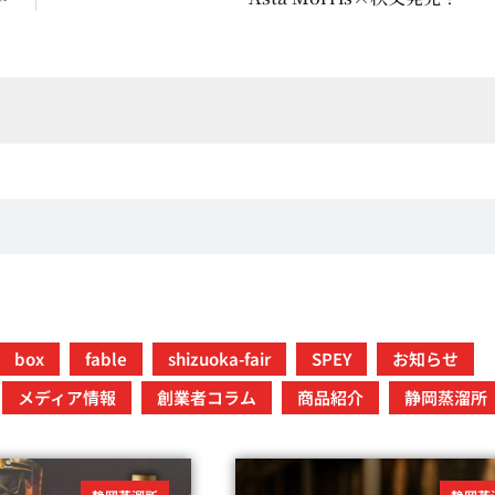
box
fable
shizuoka-fair
SPEY
お知らせ
メディア情報
創業者コラム
商品紹介
静岡蒸溜所