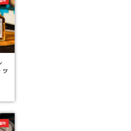
溜所
ン
・ツ
溜所