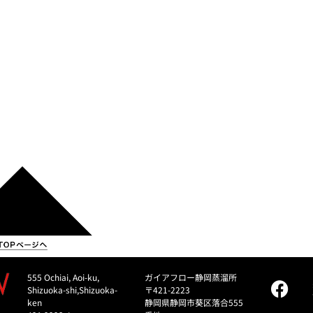
555 Ochiai, Aoi-ku,
ガイアフロー静岡蒸溜所
Shizuoka-shi,Shizuoka-
〒421-2223
ken
静岡県静岡市葵区落合555