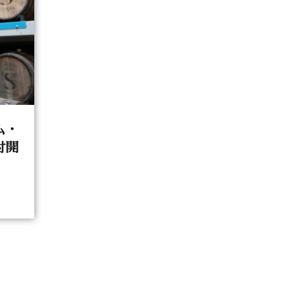
ム・
付開