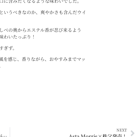
口に含みたくなるような味わいでした。
というべきなのか、爽やかさも含んだウイ
しべの奥からエステル香が忍び来るよう
味わいたっぷり！
すぎず。
風を感じ、香りながら、おやすみまでマッ
。
NEXT
【イベント】WHISKY PORTにラムカテゴリーができました＆ラムコネクション大阪に出品します！
Asta Morris×秩父発売！