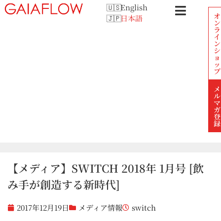
English
オ
日本語
ン
ラ
イ
ン
シ
ョ
ッ
プ
メ
ル
マ
ガ
登
録
【メディア】SWITCH 2018年 1月号 [飲
み手が創造する新時代]
2017年12月19日
メディア情報
switch