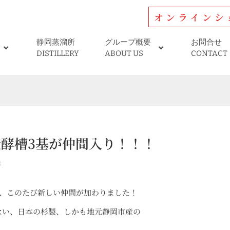
オンラインシ
静岡蒸溜所
グループ概要
お問合せ
DISTILLERY
ABOUT US
CONTACT
酵槽3基が仲間入り！！！
所
は、このたび新しい仲間が加わりました！
ない、日本の杉製、しかも地元静岡市産の