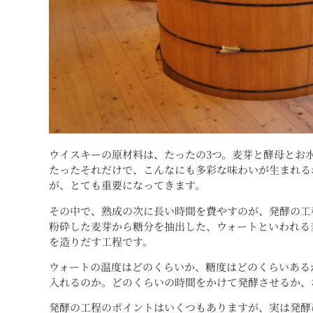
ウイスキーの原材料は、たったの3つ。麦芽と酵母とお
たったそれだけで、こんなにも多彩な味わいが生まれる
が、とても重要になってきます。
その中で、熟成の次に長い時間を費やすのが、発酵の工
粉砕した麦芽から糖分を抽出した、ウォートといわれる
を造りだす工程です。
ウォートの温度はどのくらいか、糖度はどのくらいある
入れるのか。どのくらいの時間をかけて発酵させるか、
発酵の工程のポイントはいくつもありますが、実は発酵