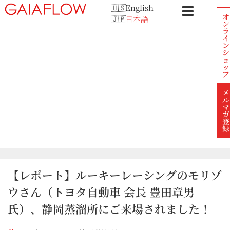
English
オ
日本語
ン
ラ
イ
ン
シ
ョ
ッ
プ
メ
ル
マ
ガ
登
録
【レポート】ルーキーレーシングのモリゾ
ウさん（トヨタ自動車 会長 豊田章男
氏）、静岡蒸溜所にご来場されました！