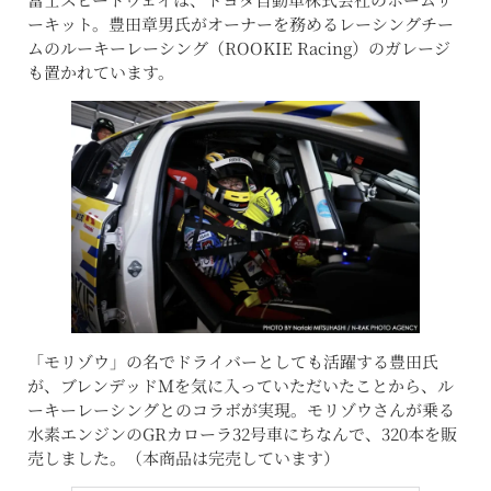
ーキット。豊田章男氏がオーナーを務めるレーシングチー
ムのルーキーレーシング（ROOKIE Racing）のガレージ
も置かれています。
「モリゾウ」の名でドライバーとしても活躍する豊田氏
が、ブレンデッドＭを気に入っていただいたことから、ル
ーキーレーシングとのコラボが実現。モリゾウさんが乗る
水素エンジンのGRカローラ32号車にちなんで、320本を販
売しました。（本商品は完売しています）