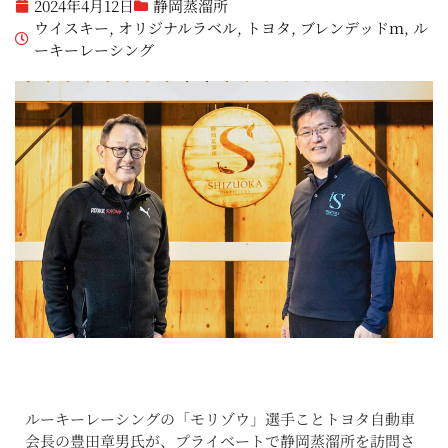
2024年4月12日
静岡蒸溜所
ウイスキー
,
オリジナルラベル
,
トヨタ
,
ブレンデッドｍ
,
ル
ーキーレーシング
ルーキーレーシングの「モリゾウ」選手ことトヨタ自動車
会長の豊田章男氏が、プライベートで静岡蒸溜所を訪問さ