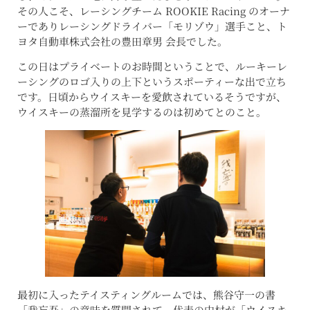
その人こそ、レーシングチーム ROOKIE Racing のオーナ
ーでありレーシングドライバー「モリゾウ」選手こと、ト
ヨタ自動車株式会社の豊田章男 会長でした。
この日はプライベートのお時間ということで、ルーキーレ
ーシングのロゴ入りの上下というスポーティーな出で立ち
です。日頃からウイスキーを愛飲されているそうですが、
ウイスキーの蒸溜所を見学するのは初めてとのこと。
最初に入ったテイスティングルームでは、熊谷守一の書
「我忘吾」の意味を質問されて、代表の中村が「ウイスキ