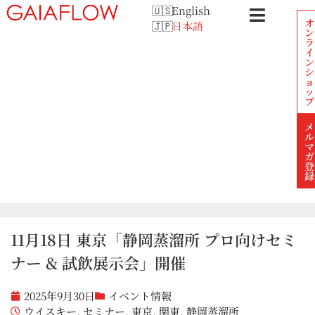
English
オ
日本語
ン
ラ
イ
ン
シ
ョ
ッ
プ
メ
ル
マ
ガ
登
録
11月18日 東京「静岡蒸溜所 プロ向けセミ
ナー & 試飲展示会」開催
2025年9月30日
イベント情報
ウイスキー
,
セミナー
,
東京
,
関東
,
静岡蒸溜所