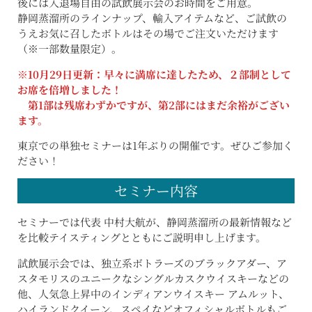
後には入退場自由の試飲展示会のお時間をご用意。
静岡蒸溜所のラインナップ、輸入アイテムなど、ご試飲の
うえお気に召したボトルはその場でご注文いただけます
（※一部数量限定）。
※10月29日更新：早々に満席に達したため、２部制として
お席を倍増しました！
第1部は残席わずかですが、第2部にはまだ余裕がござい
ます。
東京での単独セミナーは1年ぶりの開催です。ぜひご参加く
ださい！
セミナー内容
セミナーでは代表 中村大航が、静岡蒸溜所の最新情報など
を比較テイスティングとともにご説明申し上げます。
試飲展示会では、独立系ボトラーズのブラックアダー、ア
スタモリスのユニークなシングルカスクウイスキーなどの
他、人気急上昇中のインディアンウイスキー アムルット、
ハイランドクイーン、スペイなどオフィシャルボトルもご