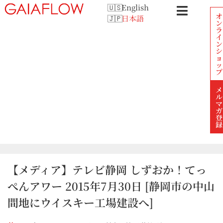
English
オ
日本語
ン
ラ
イ
ン
シ
ョ
ッ
プ
メ
ル
マ
ガ
登
録
【メディア】テレビ静岡 しずおか！てっ
ぺんアワー 2015年7月30日 [静岡市の中山
間地にウイスキー工場建設へ]