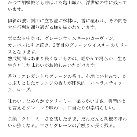
かつて胡蝶城とも呼ばれた亀山城が、浮世絵の中に残って
います。
傾斜の強い斜面に立ち並ぶ松林は、雪に覆われ、その間を
大名行列が通り過ぎる様が描かれています。
気になる中身は、グレーンウイスキーのガーヴァン。
カンバスに引き続き、2度目のグレーンウイスキーのリリー
スとなります。
熟成期間はあまり長くないものの、軽やかで滑らか、生き
生きとした味わいがお愉しみいただけます。
香り：エレガントなグレーンの香り。心地よい甘みで、た
っぷりとしたオレンジの香りが印象的。バニラスティッ
ク、ロープ。
味わい：なめらかでクリーミー。柔らかい甘さ。典型的と
も言えるグレーンの味わい。口当たりが素晴らしい。
余韻：クリーミーさを残したまま、だんだんと胡椒の味わ
いが強くなる。甘さとグレーンの舌触りが長く残る。