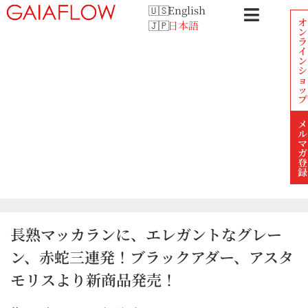
English
オ
日本語
ン
ラ
イ
ン
シ
ョ
ッ
プ
メ
ル
マ
ガ
登
録
長熟マッカランに、エレガントなグレー
ン、赤蛇三連発！ブラックアダー、アスタ
モリスより新商品発売！