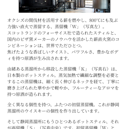
オクシズの間伐材を活用する薪を燃やし、800℃にも及ぶ
力強い直火で蒸留する、蒸留機「W」（写真左）。
スコットランドのフォーサイス社で造られたスティルと、
国内のピザ窯メーカーのノウハウを活かした薪直火窯のコ
ンビネーションは、世界でただひとつ。
焦げたような香ばしいテイスト、パワフルさ、豊かなボデ
ィを持つ原酒が生み出されます。
由緒ある蒸溜所から移設した蒸留機「Ｋ」（写真右）は、
日本製のポットスティル。蒸気加熱で繊細な調整を必要と
するこの蒸留機は、細く長く伸びるネックを経て、丁寧に
磨き上げられた華やかで軽やか、フルーティーなアロマを
持つ原酒が造られます。
全く異なる個性を持つ、ふたつの初留蒸留機。これが静岡
蒸溜所のウイスキーの個性を作り出しています。
そして静岡蒸溜所にもうひとつあるポットスティル、それ
が再留機「Ｓ」（写真中央）です。初留蒸留機「Ｗ」と