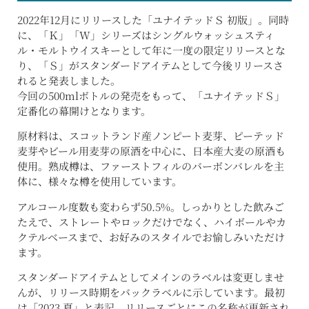
2022年12月にリリースした「ユナイテッドＳ 初版」。同時
に、「Ｋ」「W」シリーズはシングルウォッシュスティ
ル・モルトウイスキーとして年に一度の限定リリースとな
り、「Ｓ」がスタンダードアイテムとして今後リリースさ
れると発表しました。
今回の500mlボトルの発売をもって、「ユナイテッドＳ」
定番化の幕開けとなります。
原材料は、スコットランド産ノンピート麦芽、ピーテッド
麦芽やビール用麦芽の原酒を中心に、日本産大麦の原酒も
使用。熟成樽は、ファーストフィルのバーボンバレルを主
体に、様々な樽を使用しています。
アルコール度数も変わらず50.5%。しっかりとした飲みご
たえで、ストレートやロックだけでなく、ハイボールやカ
クテルベースまで、お好みのスタイルでお愉しみいただけ
ます。
スタンダードアイテムとしてメインのラベルは変更しませ
んが、リリース時期をバックラベルに示しています。最初
は「2023 夏」と表記。リリースごとにこの名称が更新され