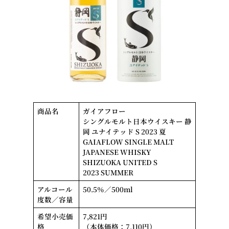
商品名
ガイアフロー
シングルモルト日本ウイスキー 静
岡 ユナイテッド S 2023 夏
GAIAFLOW SINGLE MALT
JAPANESE WHISKY
SHIZUOKA UNITED S
2023 SUMMER
アルコール
50.5％／500ml
度数／容量
希望小売価
7,821円
格
（本体価格：7,110円）