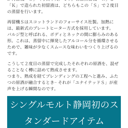
「Ｋ」で造られた初留液は、どちらもこの「Ｓ」で２度目
の蒸留を行います。
再留機Ｓはスコットランドのフォーサイス社製。加熱に
は、最新式のプレートヒーター方式を採用しています。
バルジ型と呼ばれる、ボディとネックの間に膨らみのある
形。これは、蒸留中に揮発したアルコール分を循環させる
ためで、雑味が少なくスムースな味わいをつくり上げるの
です。
こうして２度目の蒸留で完成したそれぞれの原酒を、混ぜ
ることなく樽に詰めて熟成させます。
つまり、熟成を経てブレンディングの工程へと進み、ふた
つの原酒が融合するとき− それが「ユナイテッドＳ」が産
声を上げる瞬間なのです。
シングルモルト静岡初のス
タンダードアイテム