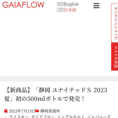
English
オ
日本語
ン
ラ
イ
ン
シ
ョ
ッ
プ
メ
ル
マ
ガ
登
録
【新商品】「静岡 ユナイテッドＳ 2023
夏」初の500mlボトルで発売！
2023年7月13日
静岡蒸溜所
ウイスキー
,
ガイアフロー
,
シングルモルト
,
ジャパニーズ