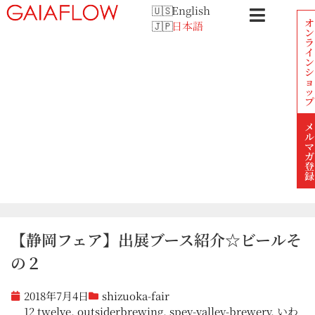
English
オ
日本語
ン
ラ
イ
ン
シ
ョ
ッ
プ
メ
ル
マ
ガ
登
録
【静岡フェア】出展ブース紹介☆ビールそ
の２
2018年7月4日
shizuoka-fair
12 twelve
,
outsiderbrewing
,
spey-valley-brewery
,
いわ