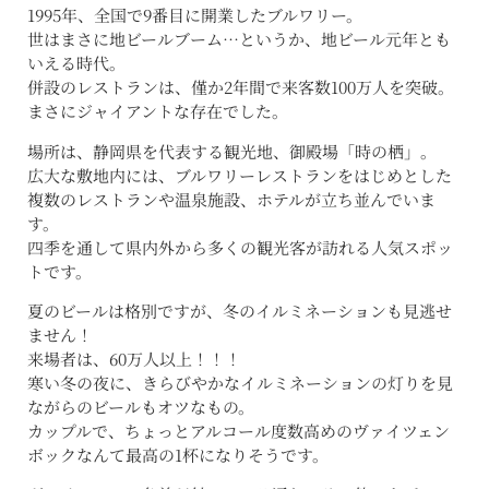
1995年、全国で9番目に開業したブルワリー。
世はまさに地ビールブーム…というか、地ビール元年とも
いえる時代。
併設のレストランは、僅か2年間で来客数100万人を突破。
まさにジャイアントな存在でした。
場所は、静岡県を代表する観光地、御殿場「時の栖」。
広大な敷地内には、ブルワリーレストランをはじめとした
複数のレストランや温泉施設、ホテルが立ち並んでいま
す。
四季を通して県内外から多くの観光客が訪れる人気スポッ
トです。
夏のビールは格別ですが、冬のイルミネーションも見逃せ
ません！
来場者は、60万人以上！！！
寒い冬の夜に、きらびやかなイルミネーションの灯りを見
ながらのビールもオツなもの。
カップルで、ちょっとアルコール度数高めのヴァイツェン
ボックなんて最高の1杯になりそうです。