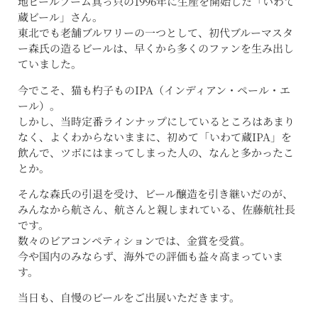
地ビールブーム真っ只の1996年に生産を開始した「いわて
蔵ビール」さん。
東北でも老舗ブルワリーの一つとして、初代ブルーマスタ
ー森氏の造るビールは、早くから多くのファンを生み出し
ていました。
今でこそ、猫も杓子ものIPA（インディアン・ペール・エ
ール）。
しかし、当時定番ラインナップにしているところはあまり
なく、よくわからないままに、初めて「いわて蔵IPA」を
飲んで、ツボにはまってしまった人の、なんと多かったこ
とか。
そんな森氏の引退を受け、ビール醸造を引き継いだのが、
みんなから航さん、航さんと親しまれている、佐藤航社長
です。
数々のビアコンペティションでは、金賞を受賞。
今や国内のみならず、海外での評価も益々高まっていま
す。
当日も、自慢のビールをご出展いただきます。