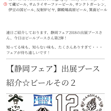
て蔵ビール
,
サムライサーファービール
,
サンクトガーレン
,
伊豆の国ビール
,
反射炉ビヤ
,
御殿場高原ビール
,
箕面ビール
連日ご紹介しております、静岡フェア2018の出展ブースさ
ん、今日はビールブースさん第2弾！
知ってる味も、知らない味も、たくさんありすぎて・・・
フェアが待ち遠しいです！
【静岡フェア】出展ブース
紹介☆ビールその２