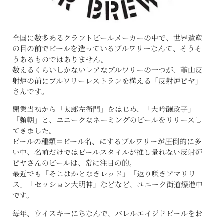
全国に数多あるクラフトビールメーカーの中で、世界遺産
の目の前でビールを造っているブルワリーなんて、そうそ
うあるものではありません。
数えるくらいしかないレアなブルワリーの一つが、韮山反
射炉の前にブルワリーレストランを構える「反射炉ビヤ」
さんです。
開業当初から「太郎左衛門」をはじめ、「大吟醸政子」
「頼朝」と、ユニークなネーミングのビールをリリースし
てきました。
ビールの種類＝ビール名、にするブルワリーが圧倒的に多
い中、名前だけではビールスタイルが推し量れない反射炉
ビヤさんのビールは、常に注目の的。
最近でも「そこはかとなきレッド」「返り咲きアマリリ
ス」「セッション大明神」などなど、ユニーク街道爆進中
です。
毎年、ウイスキーにちなんで、バレルエイジドビールをお