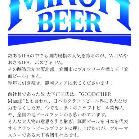
数あるIPAの中でも国内屈指の人気を誇るのが、W-IPAや
おさるIPA、ボスざるIPA。
その醸造元が大阪北部、箕面市にブルワリーを構える「箕
面ビール」さん。
昨年に引き続き、静岡フェアに来てくださいます！
前社長であった故 大下正司氏は、”GODFATHER
Masaji”とも言われ、日本のクラフトビール界に多大な尽
力を尽くした方。今でも、多くのクラフトビール業界人
や、全国の地ビールファンから慕われています。
そんな大人物の意思を引き継ぎ、箕面ビールを日本を代表
するクラフトビールブランドに押し上げたのが、ブルーマ
スターである大下香緒里社長です。