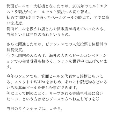
箕面ビールの一大転機となったのが、2002年のモルトエク
ストラ製法からオールモルト製法への切り替え。
初めて100%麦芽で造ったペールエールの時点で、すでに高
い完成度。
箕面ビールを扱うお店さんや酒販店が増えていったのも、
当然といえば当然の流れというもの。
さらに躍進したのが、ビアフェスでの人気投票１位横浜市
長賞受賞。
今では国内のみならず、海外の大きなビールコンペティシ
ョンでの金賞受賞も数多く、ファンを世界中に広げていま
す。
今年のフェアでも、箕面ビールを代表する銘柄ともいえ
る、スタウトやW-IPAをはじめ、あれこれ限定物などいろ
いろな箕面ビールを楽しむ事ができます。
例によって例のごとく、サーブされる香緒里社長に会い
た〜い、という方はぜひブースの方へお立ち寄りを♡
当日のラインナップは、コチラ。