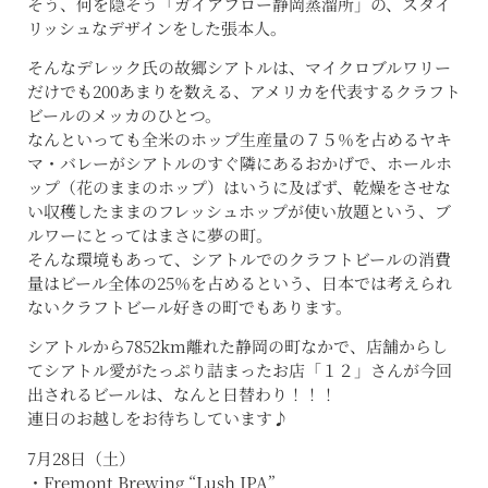
そう、何を隠そう「ガイアフロー静岡蒸溜所」の、スタイ
リッシュなデザインをした張本人。
そんなデレック氏の故郷シアトルは、マイクロブルワリー
だけでも200あまりを数える、アメリカを代表するクラフト
ビールのメッカのひとつ。
なんといっても全米のホップ生産量の７５％を占めるヤキ
マ・バレーがシアトルのすぐ隣にあるおかげで、ホールホ
ップ（花のままのホップ）はいうに及ばず、乾燥をさせな
い収穫したままのフレッシュホップが使い放題という、ブ
ルワーにとってはまさに夢の町。
そんな環境もあって、シアトルでのクラフトビールの消費
量はビール全体の25％を占めるという、日本では考えられ
ないクラフトビール好きの町でもあります。
シアトルから7852km離れた静岡の町なかで、店舗からし
てシアトル愛がたっぷり詰まったお店「１２」さんが今回
出されるビールは、なんと日替わり！！！
連日のお越しをお待ちしています♪
7月28日（土）
・Fremont Brewing “Lush IPA”