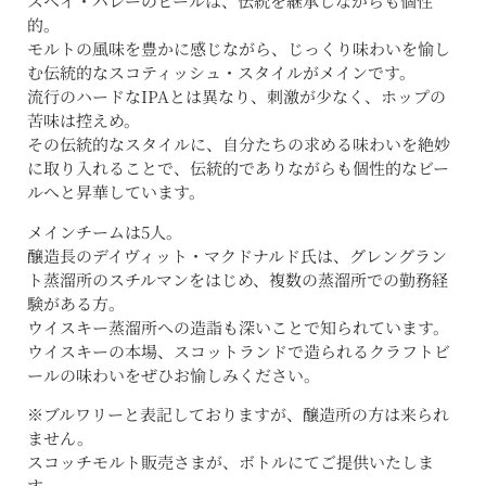
スペイ・バレーのビールは、伝統を継承しながらも個性
的。
モルトの風味を豊かに感じながら、じっくり味わいを愉し
む伝統的なスコティッシュ・スタイルがメインです。
流行のハードなIPAとは異なり、刺激が少なく、ホップの
苦味は控えめ。
その伝統的なスタイルに、自分たちの求める味わいを絶妙
に取り入れることで、伝統的でありながらも個性的なビー
ルへと昇華しています。
メインチームは5人。
醸造長のデイヴィット・マクドナルド氏は、グレングラン
ト蒸溜所のスチルマンをはじめ、複数の蒸溜所での勤務経
験がある方。
ウイスキー蒸溜所への造詣も深いことで知られています。
ウイスキーの本場、スコットランドで造られるクラフトビ
ールの味わいをぜひお愉しみください。
※ブルワリーと表記しておりますが、醸造所の方は来られ
ません。
スコッチモルト販売さまが、ボトルにてご提供いたしま
す。