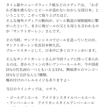
タイム紙やニューズウィーク紙などのメディアは、「わざ
わざ海を渡らないとビールが造れないおかしな国日本」と
いうことで、こぞって取り上げたほど。
そんな海外メディアの動向が、ビール製造の規制緩和に繋
がったという、まさに地ビールの父とも母とも言われるの
が「サンクトガーレン」さんです。
その当時、サンフランシスコでビールを造っていたのが、
サンクトガーレン社長岩本伸久氏。
ブルーマスターとして、日本中に多くのファンがいます。
そんなサンクトガーレンさんが今回フェアに持って来られ
るのは、昔からファンの多いアンバーエールや、今や国産
IPAの代名詞の一つともいえるXPA、興味津々のマンゴー
IPAなど合計なんと7種類。
極め付けのバレルエイジもありますよ～
当日のラインナップは、コチラ。
・ゴールデンエール アメリカンスタイルペールエール
・アンバーエール アメリカンスタイルアンバーエール