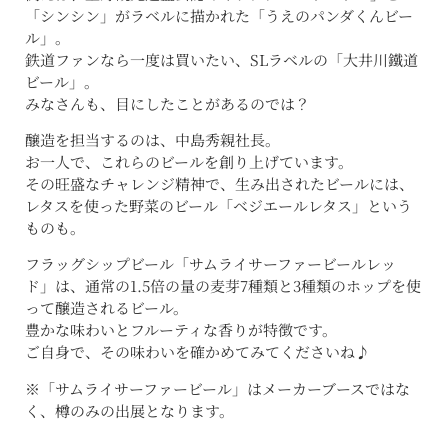
「シンシン」がラベルに描かれた「うえのパンダくんビー
ル」。
鉄道ファンなら一度は買いたい、SLラベルの「大井川鐵道
ビール」。
みなさんも、目にしたことがあるのでは？
醸造を担当するのは、中島秀親社長。
お一人で、これらのビールを創り上げています。
その旺盛なチャレンジ精神で、生み出されたビールには、
レタスを使った野菜のビール「ベジエールレタス」という
ものも。
フラッグシップビール「サムライサーファービールレッ
ド」は、通常の1.5倍の量の麦芽7種類と3種類のホップを使
って醸造されるビール。
豊かな味わいとフルーティな香りが特徴です。
ご自身で、その味わいを確かめてみてくださいね♪
※「サムライサーファービール」はメーカーブースではな
く、樽のみの出展となります。