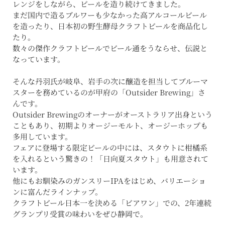
レンジをしながら、ビールを造り続けてきました。
まだ国内で造るブルワーも少なかった高アルコールビール
を造ったり、日本初の野生酵母クラフトビールを商品化し
たり。
数々の傑作クラフトビールでビール通をうならせ、伝説と
なっています。
そんな丹羽氏が岐阜、岩手の次に醸造を担当してブルーマ
スターを務めているのが甲府の「Outsider Brewing」さ
んです。
Outsider Brewingのオーナーがオーストラリア出身という
こともあり、初期よりオージーモルト、オージーホップも
多用しています。
フェアに登場する限定ビールの中には、スタウトに柑橘系
を入れるという驚きの！「日向夏スタウト」も用意されて
います。
他にもお馴染みのガンスリーIPAをはじめ、バリエーショ
ンに富んだラインナップ。
クラフトビール日本一を決める「ビアワン」での、2年連続
グランプリ受賞の味わいをぜひ静岡で。