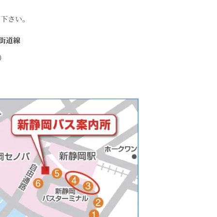
用下さい。
街道線
）