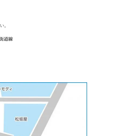
い。
街道線