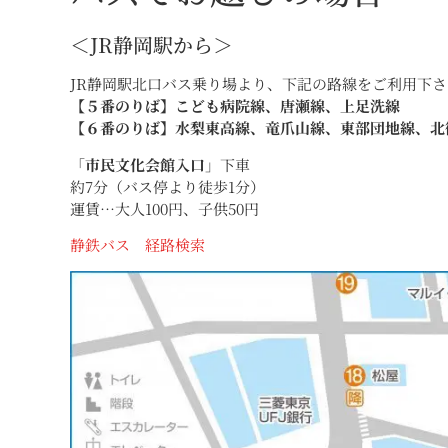
＜JR静岡駅から＞
JR静岡駅北口バス乗り場より、下記の路線をご利用下さ
【５番のりば】こども病院線、唐瀬線、上足洗線
【６番のりば】水梨東高線、竜爪山線、東部団地線、北
「
市民文化会館入口
」下車
約7分（バス停より徒歩1分）
運賃…大人100円、子供50円
静鉄バス 経路検索