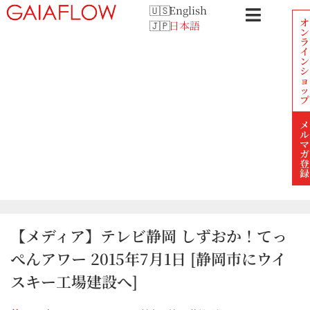
English
オ
日本語
ン
ラ
イ
ン
シ
ョ
ッ
プ
メ
ル
マ
ガ
登
録
【メディア】テレビ静岡 しずおか！てっ
ぺんアワー 2015年7月1日 [静岡市にウイ
スキー工場建設へ]