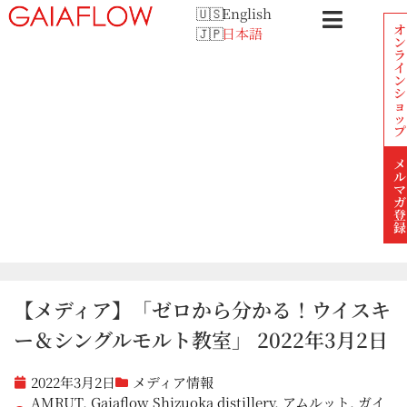
English
オ
日本語
ン
ラ
イ
ン
シ
ョ
ッ
プ
メ
ル
マ
ガ
登
録
【メディア】「ゼロから分かる！ウイスキ
ー＆シングルモルト教室」 2022年3月2日
2022年3月2日
メディア情報
AMRUT
,
Gaiaflow Shizuoka distillery
,
アムルット
,
ガイ