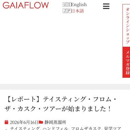
English
オ
日本語
ン
ラ
イ
ン
シ
ョ
ッ
プ
メ
ル
マ
ガ
登
録
【レポート】テイスティング・フロム・
ザ・カスク・ツアーが始まりました！
2026年6月16日
静岡蒸溜所
テイスティング
,
ハンドフィル
,
フロムザカスク
,
見学ツア