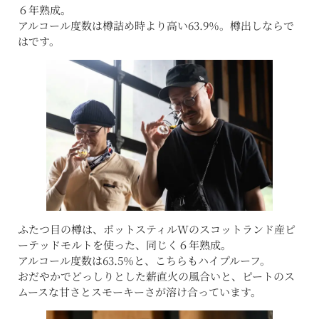
６年熟成。
アルコール度数は樽詰め時より高い63.9％。樽出しならで
はです。
ふたつ目の樽は、ポットスティルWのスコットランド産ピ
ーテッドモルトを使った、同じく６年熟成。
アルコール度数は63.5％と、こちらもハイプルーフ。
おだやかでどっしりとした薪直火の風合いと、ピートのス
ムースな甘さとスモーキーさが溶け合っています。