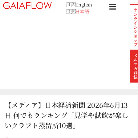
English
オ
日本語
ン
ラ
イ
ン
シ
ョ
ッ
プ
メ
ル
マ
ガ
登
録
【メディア】日本経済新聞 2026年6月13
日 何でもランキング「見学や試飲が楽し
いクラフト蒸留所10選」