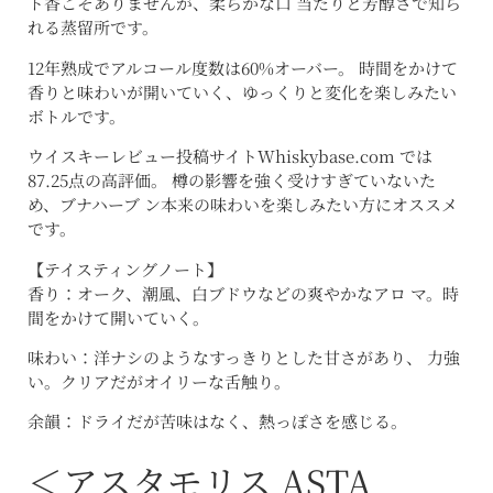
ト香こそありませんが、柔らかな口 当たりと芳醇さで知ら
れる蒸留所です。
12年熟成でアルコール度数は60%オーバー。 時間をかけて
香りと味わいが開いていく、ゆっくりと変化を楽しみたい
ボトルです。
ウイスキーレビュー投稿サイトWhiskybase.com では
87.25点の高評価。 樽の影響を強く受けすぎていないた
め、ブナハーブ ン本来の味わいを楽しみたい方にオススメ
です。
【テイスティングノート】
香り：オーク、潮風、白ブドウなどの爽やかなアロ マ。時
間をかけて開いていく。
味わい：洋ナシのようなすっきりとした甘さがあり、 力強
い。クリアだがオイリーな舌触り。
余韻：ドライだが苦味はなく、熱っぽさを感じる。
＜アスタモリス ASTA