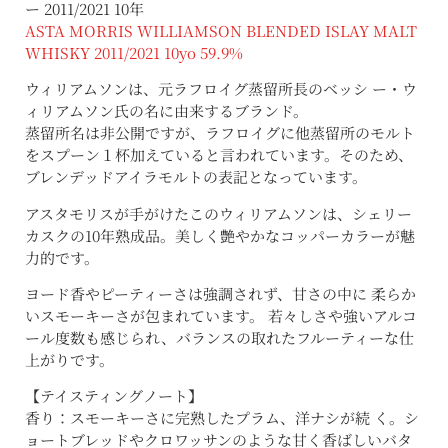
ー 2011/2021 10年
ASTA MORRIS WILLIAMSON BLENDED ISLAY MALT
WHISKY 2011/2021 10yo 59.9%
ウィリアムソンは、元ラフロイグ蒸留所長のベッシ ー・ウ
ィリアムソン氏の名に由来するブランド。
蒸留所名は非公開ですが、ラフロイグに他蒸留所のモルト
をスプーン１杯加えていると言われています。そのため、
ブレンデッドアイラモルトの表記となっています。
アスタモリスが手がけたこのウィリアムソンは、シェリー
カスクの10年熟成品。美しく艶やかなコッパーカラーが魅
力的です。
ヨード香やピーティーさは強調されず、甘さの中に 柔らか
いスモーキーさが包まれています。 若々しさや強いアルコ
ール度数も感じられ、バランスの取れたフルーティーな仕
上がりです。
【テイスティングノート】
香り：スモーキーさに完熟したプラム、洋ナシが続 く。シ
ョートブレッドやクロワッサンのような甘く香ばしいバタ