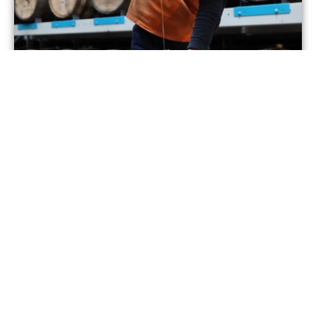
「テイスティング・フロム・ザ・カスク・
ツアー」受付開始！
2026年6月1日
1
2
3
…
130
次 »