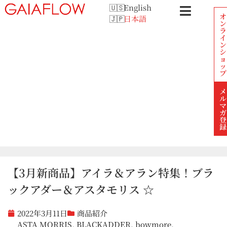
English
オ
日本語
ン
ラ
イ
ン
シ
ョ
ッ
プ
メ
ル
マ
ガ
登
録
【3月新商品】アイラ＆アラン特集！ブラ
ックアダー＆アスタモリス ☆
2022年3月11日
商品紹介
ASTA MORRIS
,
BLACKADDER
,
bowmore
,