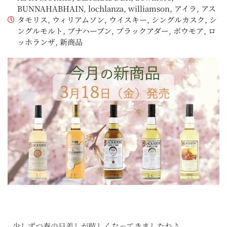
BUNNAHABHAIN
,
lochlanza
,
williamson
,
アイラ
,
アス
タモリス
,
ウィリアムソン
,
ウイスキー
,
シングルカスク
,
シ
ングルモルト
,
ブナハーブン
,
ブラックアダー
,
ボウモア
,
ロ
ッホランザ
,
新商品
少しずつ春の日差しが眩しくなってきましたね♪