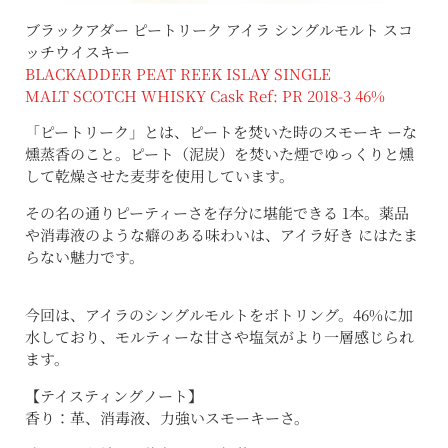
ブラックアダー ピートリーク アイラ シングルモルト スコ
ッチウイスキー
BLACKADDER PEAT REEK ISLAY SINGLE
MALT SCOTCH WHISKY Cask Ref: PR 2018-3 46%
「ピートリーク」とは、ピートを焚いた時のスモーキ ーな
燻蒸香のこと。ピート（泥炭）を焚いた煙でゆっくりと燻
して乾燥させた麦芽を使用しています。
その名の通りピーティーさを存分に堪能できる 1本。薬品
や消毒液のような癖のある味わいは、アイラ好き にはたま
らない魅力です。
今回は、アイラのシングルモルトをボトリング。46%に加
水しており、モルティーな甘さや塩気がより一層感じられ
ます。
【テイスティングノート】
香り：革、消毒液、力強いスモーキーさ。