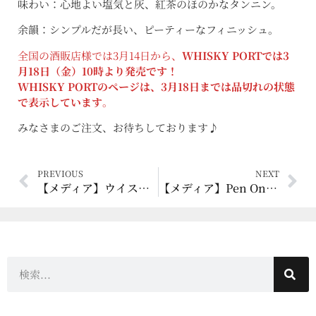
味わい：心地よい塩気と灰、紅茶のほのかなタンニン。
余韻：シンプルだが長い、ピーティーなフィニッシュ。
全国の酒販店様では3月14日から、
WHISKY PORTでは3
月18日（金）10時より発売です！
WHISKY PORTのページは、3月18日までは品切れの状態
で表示しています
。
みなさまのご注文、お待ちしております♪
PREVIOUS
NEXT
【メディア】ウイスキーガロア 2022年4月号 [ボトラーズ物語]
【メディア】Pen Online 2022年3月17日 [ウイスキージャーナリストが注目する“オクシズ”の蒸溜所より、初のブレンデッドウイスキーがリリース]