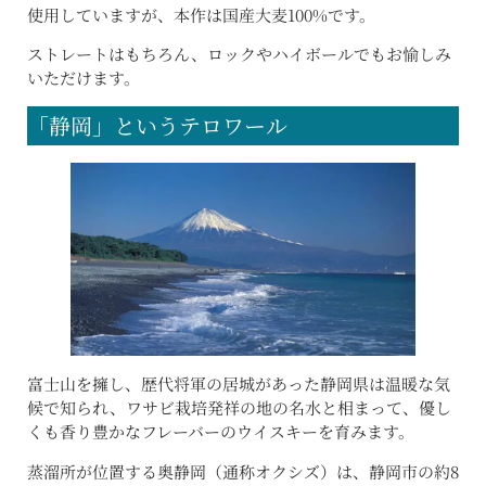
使用していますが、本作は国産大麦100%です。
ストレートはもちろん、ロックやハイボールでもお愉しみ
いただけます。
「静岡」というテロワール
富士山を擁し、歴代将軍の居城があった静岡県は温暖な気
候で知られ、ワサビ栽培発祥の地の名水と相まって、優し
くも香り豊かなフレーバーのウイスキーを育みます。
蒸溜所が位置する奥静岡（通称オクシズ）は、静岡市の約8