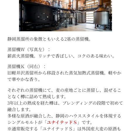
静岡蒸溜所の象徴ともいえる2基の蒸留機。
蒸留機Ｗ（写真左）：
薪直火蒸留機。リッチで香ばしい、コクのある味わい。
蒸留機Ｋ（同右）：
旧軽井沢蒸留所から移設された蒸気加熱式蒸留機。軽やか
で華やかな香り。
それぞれの蒸留機にて、麦の産地ごとに蒸留し、混ぜるこ
となく樽に詰めて熟成します。
3年以上の熟成を経た樽は、ブレンディングの段階で初めて
融合します。
多様な原酒が融合した、静岡のハウススタイルを体現する
シングルモルトが「
ユナイテッドＳ
」です。
※通常販売する「ユナイテッドＳ」は外国産大麦の原酒も