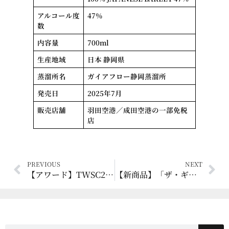
アルコール度
47％
数
内容量
700ml
生産地域
日本 静岡県
蒸溜所名
ガイアフロー静岡蒸溜所
発売日
2025年7月
販売店舗
羽田空港／成田空港の一部免税
店
PREVIOUS
NEXT
【アワード】TWSC2025にて静岡蒸溜所が「ベストディスティラリー賞」を受賞
【新商品】「ザ・ギャラリー・ビヨンド」第１作「ポーティアス・モルトミル」 9月中旬発売！