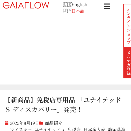
English
オ
日本語
ン
ラ
イ
ン
シ
ョ
ッ
プ
メ
ル
マ
ガ
登
録
【新商品】免税店専用品 「ユナイテッド
Ｓ ディスカバリー」発売！
2025年8月19日
商品紹介
ウイスキー
,
ユナイテッドｓ
,
免税店
,
日本産大麦
,
静岡蒸溜