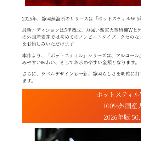
2026年、静岡蒸溜所のリリースは「ポットスティルＷ 5
最新エディションは5年熟成。力強い薪直火蒸留機Ｗと
の外国産麦芽では初めてのノンピートタイプ。クセのな
をお愉しみいただけます。
本作より、「ポットスティル」シリーズは、アルコール度
みやすい味わい、そしてお求めやすい金額となります。
さらに、ラベルデザインも一新。静岡らしさを明確に打
ます。
ポットスティルＷ
100%外国産
2026年版 50