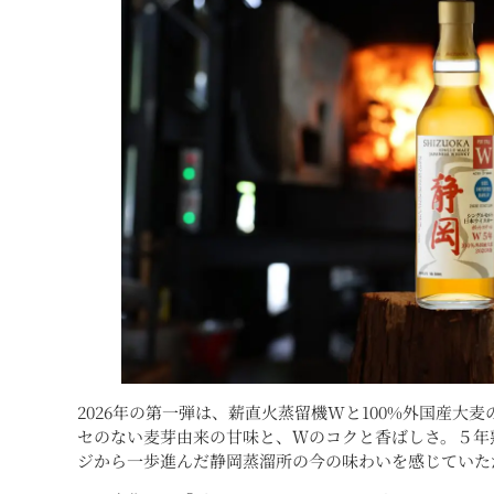
2026年の第一弾は、薪直火蒸留機Wと100%外国産大
セのない麦芽由来の甘味と、Ｗのコクと香ばしさ。５年
ジから一歩進んだ静岡蒸溜所の今の味わいを感じていた