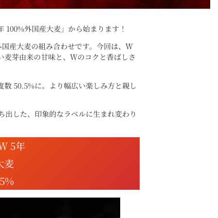
年 100%外国産大麦」から始まります！
外国産大麦の組み合わせです。今回は、Ｗ
い麦芽由来の甘味と、Ｗのコクと香ばしさ
数 50.5%に。より幅広い楽しみ方と親し
ち出した、印象的なラベルに生まれ変わり
 5年
大麦
.5%