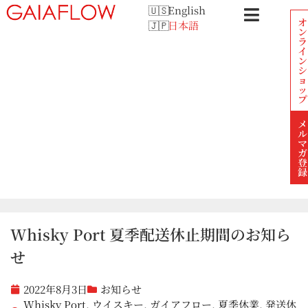
English
オ
日本語
ン
ラ
イ
ン
シ
ョ
ッ
プ
メ
ル
マ
ガ
登
録
Whisky Port 夏季配送休止期間のお知ら
せ
2022年8月3日
お知らせ
Whisky Port
,
ウイスキー
,
ガイアフロー
,
夏季休業
,
発送休